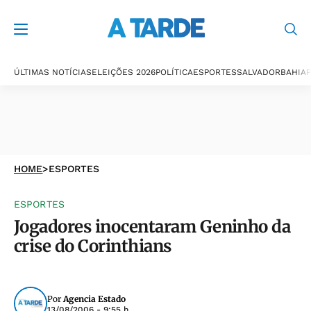
ÚLTIMAS NOTÍCIAS
ELEIÇÕES 2026
POLÍTICA
ESPORTES
SALVADOR
BAHIA
P
HOME
>
ESPORTES
ESPORTES
Jogadores inocentaram Geninho da
crise do Corinthians
Por
Agencia Estado
13/08/2006 - 9:55 h