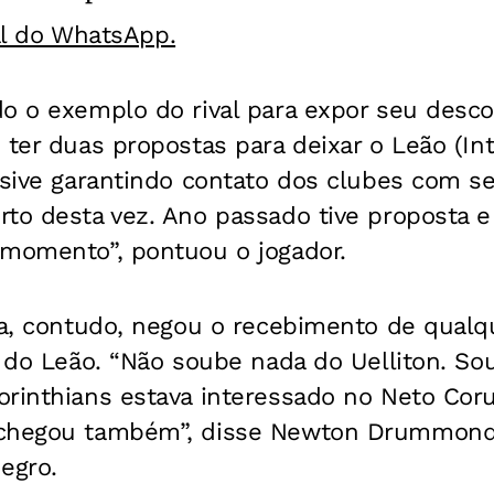
al do WhatsApp.
do o exemplo do rival para expor seu desc
 ter duas propostas para deixar o Leão (In
usive garantindo contato dos clubes com s
to desta vez. Ano passado tive proposta e 
 momento”, pontuou o jogador.
ia, contudo, negou o recebimento de qualq
5 do Leão. “Não soube nada do Uelliton. So
orinthians estava interessado no Neto Cor
 chegou também”, disse Newton Drummond,
egro.