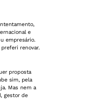
ontentamento,
ternacional e
eu empresário.
preferi renovar.
uer proposta
ube sim, pela
uja. Mas nem a
 gestor de