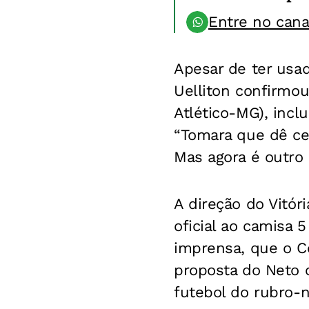
Entre no can
Apesar de ter usa
Uelliton confirmou
Atlético-MG), incl
“Tomara que dê cer
Mas agora é outro
A direção do Vitór
oficial ao camisa 
imprensa, que o C
proposta do Neto
futebol do rubro-n