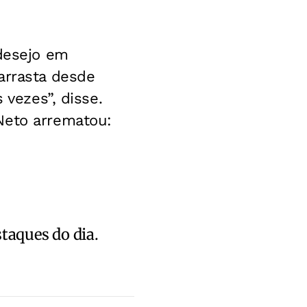
 desejo em
arrasta desde
 vezes”, disse.
Neto arrematou:
staques do dia.