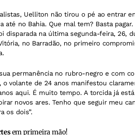
alistas, Uelliton não tirou o pé ao entrar
ia até no Bahia. Que mal tem? Basta pagar. 
oi disparada na última segunda-feira, 26, d
itória, no Barradão, no primeiro compromi
a.
ua permanência no rubro-negro e com con
 o volante de 24 anos manifestou clarame
anos aqui. É muito tempo. A torcida já es
pirar novos ares. Tenho que seguir meu cam
a os dois”.
rtes
em primeira mão!