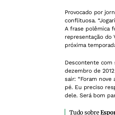
Provocado por jorn
conflituosa. “Jogar
A frase polêmica f
representação do V
próxima temporad
Descontente com s
dezembro de 2012,
sair: “Foram nove 
pé. Eu preciso res
dele. Será bom par
Tudo sobre
Espo