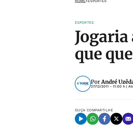
HOME
>
ESPORTES
ESPORTES
Jogaria 
que que
Por
André Uzêd
27/12/2011 - 11:00 h
| At
OUÇA
COMPARTILHE