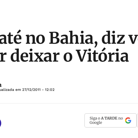
até no Bahia, diz 
r deixar o Vitória
a
ualizada em
27/12/2011 - 12:02
Siga o
A TARDE
no
Google