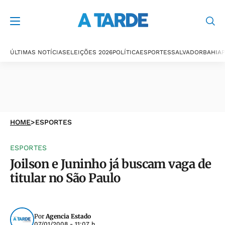
ÚLTIMAS NOTÍCIAS
ELEIÇÕES 2026
POLÍTICA
ESPORTES
SALVADOR
BAHIA
P
HOME
>
ESPORTES
ESPORTES
Joilson e Juninho já buscam vaga de
titular no São Paulo
Por
Agencia Estado
07/01/2008 - 11:07 h