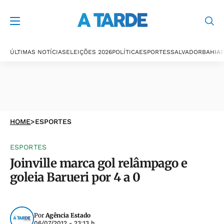
ÚLTIMAS NOTÍCIAS
ELEIÇÕES 2026
POLÍTICA
ESPORTES
SALVADOR
BAHIA
P
HOME
>
ESPORTES
ESPORTES
Joinville marca gol relâmpago e
goleia Barueri por 4 a 0
Por
Agência Estado
06/07/2012 - 23:13 h