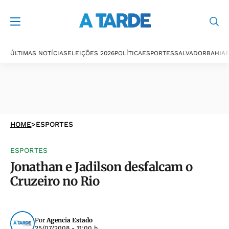
ÚLTIMAS NOTÍCIAS
ELEIÇÕES 2026
POLÍTICA
ESPORTES
SALVADOR
BAHIA
P
HOME
>
ESPORTES
ESPORTES
Jonathan e Jadilson desfalcam o
Cruzeiro no Rio
Por
Agencia Estado
25/07/2008 - 11:00 h