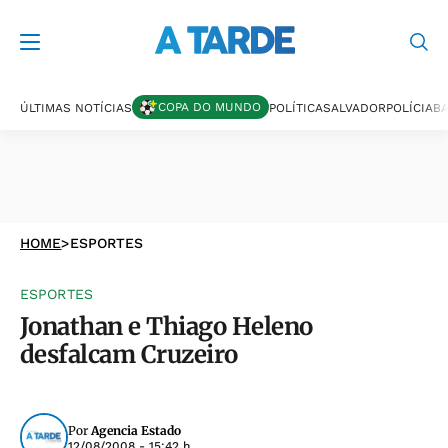
COPA DO MUNDO
ÚLTIMAS NOTÍCIAS
POLÍTICA
SALVADOR
POLÍCIA
BA
HOME
>
ESPORTES
ESPORTES
Jonathan e Thiago Heleno
desfalcam Cruzeiro
Por
Agencia Estado
12/08/2008 - 15:42 h