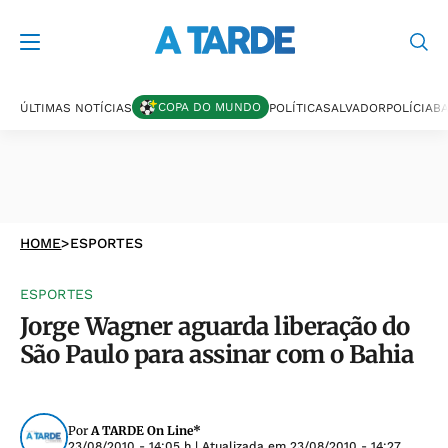
COPA DO MUNDO
ÚLTIMAS NOTÍCIAS
POLÍTICA
SALVADOR
POLÍCIA
BA
HOME
>
ESPORTES
ESPORTES
Jorge Wagner aguarda liberação do
São Paulo para assinar com o Bahia
Por
A TARDE On Line*
23/08/2010 - 14:05 h
| Atualizada em
23/08/2010 - 14:27