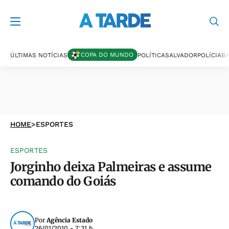
COPA DO MUNDO
ÚLTIMAS NOTÍCIAS
POLÍTICA
SALVADOR
POLÍCIA
BA
HOME
>
ESPORTES
ESPORTES
Jorginho deixa Palmeiras e assume
comando do Goiás
Por
Agência Estado
26/01/2010 - 7:31 h