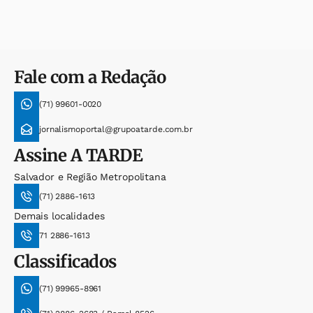
Fale com a Redação
(71) 99601-0020
jornalismoportal@grupoatarde.com.br
Assine
A TARDE
Salvador e Região Metropolitana
(71) 2886-1613
Demais localidades
71 2886-1613
Classificados
(71) 99965-8961