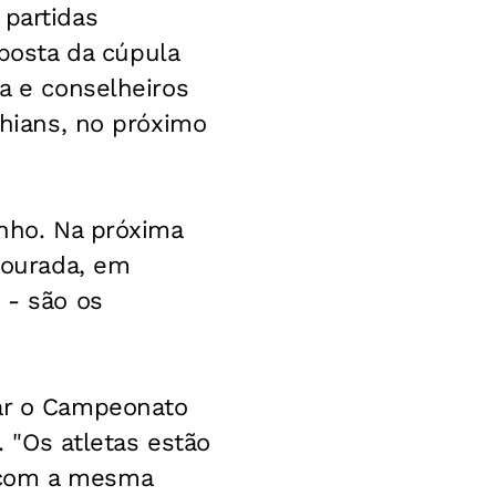
 partidas
posta da cúpula
da e conselheiros
thians, no próximo
inho. Na próxima
 Dourada, em
 - são os
tar o Campeonato
. "Os atletas estão
 com a mesma