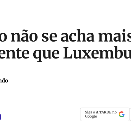
o não se acha mai
ente que Luxemb
ado
Siga o
A TARDE
no
Google