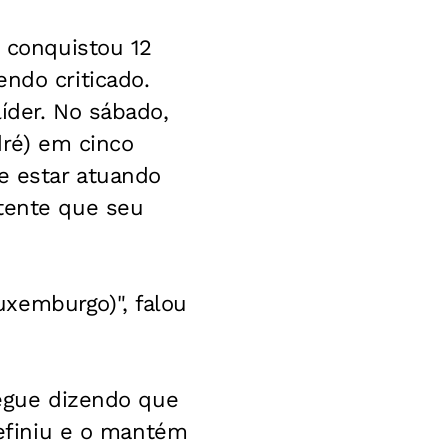
s conquistou 12
ndo criticado.
íder. No sábado,
dré) em cinco
e estar atuando
etente que seu
xemburgo)", falou
segue dizendo que
definiu e o mantém