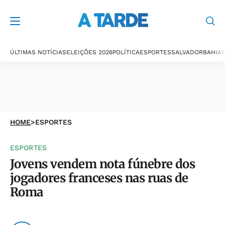
ÚLTIMAS NOTÍCIAS
ELEIÇÕES 2026
POLÍTICA
ESPORTES
SALVADOR
BAHIA
P
HOME
>
ESPORTES
ESPORTES
Jovens vendem nota fúnebre dos
jogadores franceses nas ruas de
Roma