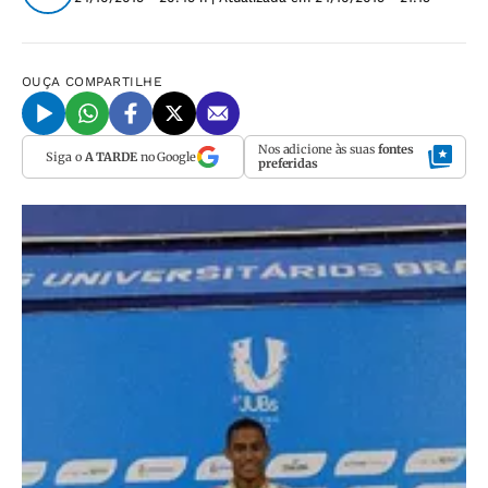
OUÇA
COMPARTILHE
Nos adicione às suas
fontes
Siga o
A TARDE
no Google
preferidas