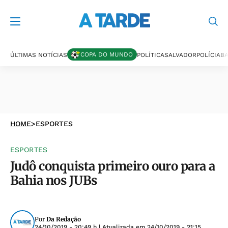
COPA DO MUNDO
ÚLTIMAS NOTÍCIAS
POLÍTICA
SALVADOR
POLÍCIA
BA
HOME
>
ESPORTES
ESPORTES
Judô conquista primeiro ouro para a
Bahia nos JUBs
Por
Da Redação
24/10/2019 - 20:49 h
| Atualizada em
24/10/2019 - 21:15