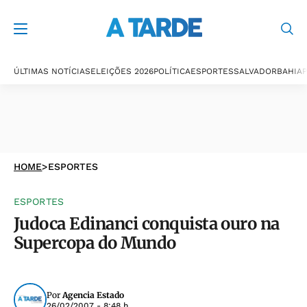
ÚLTIMAS NOTÍCIAS
ELEIÇÕES 2026
POLÍTICA
ESPORTES
SALVADOR
BAHIA
P
HOME
>
ESPORTES
ESPORTES
Judoca Edinanci conquista ouro na
Supercopa do Mundo
Por
Agencia Estado
26/02/2007 - 8:48 h