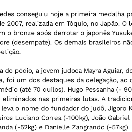
edes conseguiu hoje a primeira medalha par
e 2007, realizada em Tóquio, no Japão. O le
com o bronze após derrotar o japonês Yusu
core (desempate). Os demais brasileiros n
etição.
ra do pódio, a jovem judoca Mayra Aguiar, d
a, foi um dos destaques da delegação, ao 
médio (até 70 quilos). Hugo Pessanha (- 90 
m eliminados nas primeiras lutas. A tradici
o leva o nome do fundador do judô, Jigoro
iros Luciano Correa (-100kg), João Gabriel S
randa (-52kg) e Danielle Zangrando (-57kg).