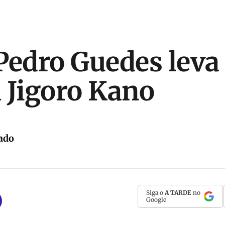
Pedro Guedes leva
 Jigoro Kano
ado
Siga o
A TARDE
no
Google