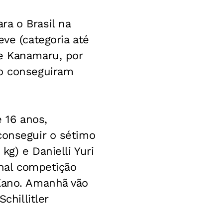
a o Brasil na
ve (categoria até
ke Kanamaru, por
ão conseguiram
e 16 anos,
conseguir o sétimo
kg) e Danielli Yuri
onal competição
 Kano. Amanhã vão
chillitler