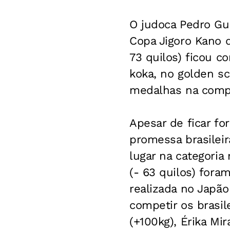
O judoca Pedro Gu
Copa Jigoro Kano d
73 quilos) ficou 
koka, no golden s
medalhas na comp
Apesar de ficar fo
promessa brasileir
lugar na categoria 
(- 63 quilos) fora
realizada no Japã
competir os brasile
(+100kg), Érika Mi