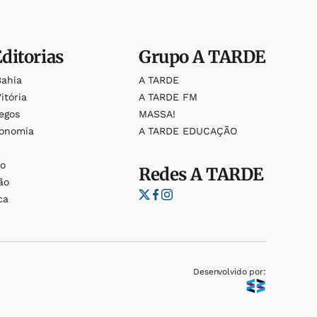
Editorias
Grupo
A TARDE
Bahia
A TARDE
itória
A TARDE FM
egos
MASSA!
ronomia
A TARDE EDUCAÇÃO
o
o
Redes
A TARDE
ão
ca
Desenvolvido por: