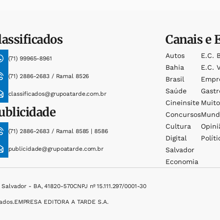
lassificados
Canais e 
Autos
E.c. 
(71) 99965-8961
Bahia
E.c. V
(71) 2886-2683 / Ramal 8526
Brasil
Empr
Saúde
Gast
classificados@grupoatarde.com.br
Cineinsite
Muit
ublicidade
Concursos
Mund
Cultura
Opini
(71) 2886-2683 / Ramal 8585 | 8586
Digital
Políti
publicidade@grupoatarde.com.br
Salvador
Economia
, Salvador - BA, 41820-570
CNPJ nº 15.111.297/0001-30
ados.
EMPRESA EDITORA A TARDE S.A.