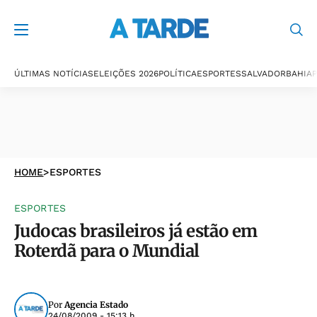
ÚLTIMAS NOTÍCIAS
ELEIÇÕES 2026
POLÍTICA
ESPORTES
SALVADOR
BAHIA
P
HOME
>
ESPORTES
ESPORTES
Judocas brasileiros já estão em
Roterdã para o Mundial
Por
Agencia Estado
24/08/2009 - 15:13 h