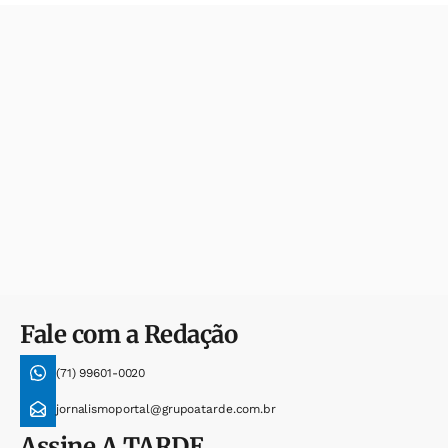
Fale com a Redação
(71) 99601-0020
jornalismoportal@grupoatarde.com.br
Assine
A TARDE