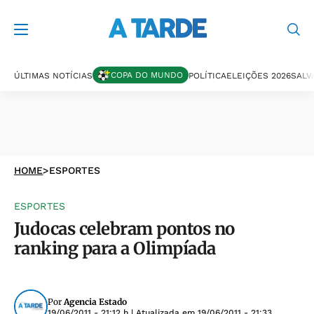
COPA DO MUNDO
ÚLTIMAS NOTÍCIAS
POLÍTICA
ELEIÇÕES 2026
SALV
HOME
>
ESPORTES
ESPORTES
Judocas celebram pontos no
ranking para a Olimpíada
Por
Agencia Estado
19/06/2011 - 21:12 h
| Atualizada em
19/06/2011 - 21:33