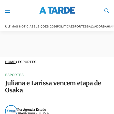
ÚLTIMAS NOTÍCIAS
ELEIÇÕES 2026
POLÍTICA
ESPORTES
SALVADOR
BAHIA
P
HOME
>
ESPORTES
ESPORTES
Juliana e Larissa vencem etapa de
Osaka
Por
Agencia Estado
25/05/2008 - 14:10 h