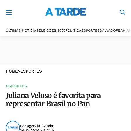
ÚLTIMAS NOTÍCIAS
ELEIÇÕES 2026
POLÍTICA
ESPORTES
SALVADOR
BAHIA
P
HOME
>
ESPORTES
ESPORTES
Juliana Veloso é favorita para
representar Brasil no Pan
Por
Agencia Estado
24/12/2006 - 8:54 h