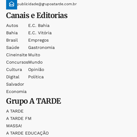
publicidade@grupoatarde.com.br
Canais e Editorias
Autos
E.c. Bahia
Bahia
E.c. Vitória
Brasil
Empregos
Saúde
Gastronomia
Cineinsite
Muito
Concursos
Mundo
Cultura
Opinião
Digital
Política
Salvador
Economia
Grupo
A TARDE
A TARDE
A TARDE FM
MASSA!
A TARDE EDUCAÇÃO