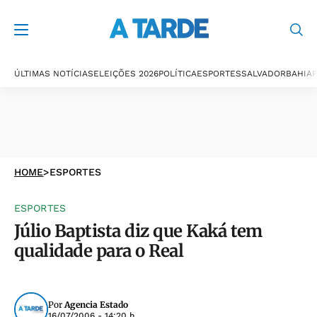
ÚLTIMAS NOTÍCIAS
ELEIÇÕES 2026
POLÍTICA
ESPORTES
SALVADOR
BAHIA
P
HOME
>
ESPORTES
ESPORTES
Júlio Baptista diz que Kaká tem
qualidade para o Real
Por
Agencia Estado
16/07/2006 - 14:20 h