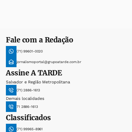
Fale com a Redação
(71) 99601-0020
jornalismoportal@grupoatarde.com.br
Assine
A TARDE
Salvador e Região Metropolitana
(71) 2886-1613
Demais localidades
71 2886-1613
Classificados
(71) 99965-8961