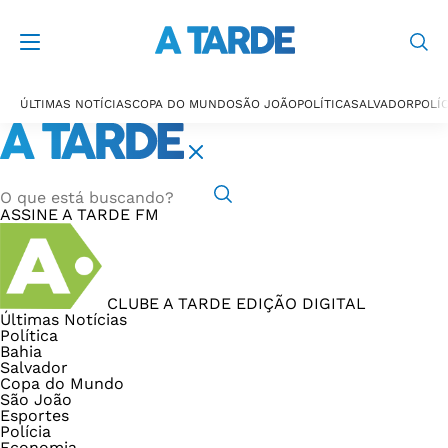
ÚLTIMAS NOTÍCIAS
COPA DO MUNDO
SÃO JOÃO
POLÍTICA
SALVADOR
POLÍC
ASSINE
A TARDE FM
CLUBE A TARDE
EDIÇÃO DIGITAL
Últimas Notícias
Política
Bahia
Salvador
Copa do Mundo
São João
Esportes
Polícia
Economia