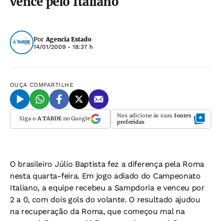
vence pelo Italiano
Por
Agencia Estado
14/01/2009 - 18:37 h
OUÇA
COMPARTILHE
Nos adicione às suas
fontes
Siga o
A TARDE
no Google
preferidas
O brasileiro Júlio Baptista fez a diferença pela Roma
nesta quarta-feira. Em jogo adiado do Campeonato
Italiano, a equipe recebeu a Sampdoria e venceu por
2 a 0, com dois gols do volante. O resultado ajudou
na recuperação da Roma, que começou mal na