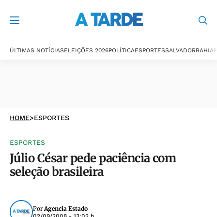
ÚLTIMAS NOTÍCIAS
ELEIÇÕES 2026
POLÍTICA
ESPORTES
SALVADOR
BAHIA
P
HOME
>
ESPORTES
ESPORTES
Júlio César pede paciência com
seleção brasileira
Por
Agencia Estado
02/09/2008 - 13:02 h