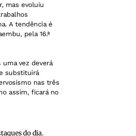
r, mas evoluiu
trabalhos
ma. A tendência é
embu, pela 16.ª
is uma vez deverá
e substituirá
ervosismo nas três
o assim, ficará no
staques do dia.