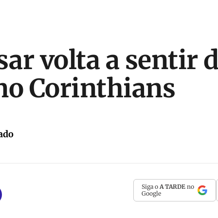
sar volta a sentir d
no Corinthians
ado
Siga o
A TARDE
no
Google