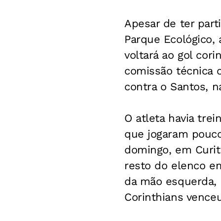
Apesar de ter par
Parque Ecológico, 
voltará ao gol cor
comissão técnica o
contra o Santos, na
O atleta havia tr
que jogaram pouco
domingo, em Curiti
resto do elenco e
da mão esquerda, 
Corinthians venceu