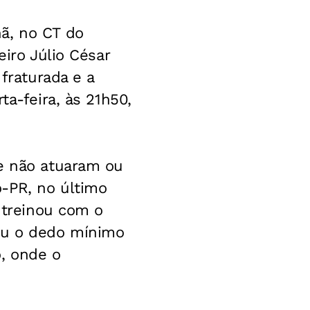
ã, no CT do
eiro Júlio César
 fraturada e a
ta-feira, às 21h50,
ue não atuaram ou
-PR, no último
r treinou com o
ou o dedo mínimo
o, onde o