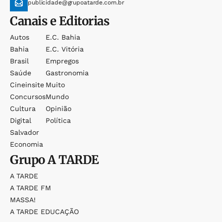
publicidade@grupoatarde.com.br
Canais e Editorias
Autos
E.c. Bahia
Bahia
E.c. Vitória
Brasil
Empregos
Saúde
Gastronomia
Cineinsite
Muito
Concursos
Mundo
Cultura
Opinião
Digital
Política
Salvador
Economia
Grupo
A TARDE
A TARDE
A TARDE FM
MASSA!
A TARDE EDUCAÇÃO