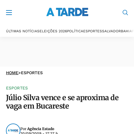
ÚLTIMAS NOTÍCIAS
ELEIÇÕES 2026
POLÍTICA
ESPORTES
SALVADOR
BAHIA
P
HOME
>
ESPORTES
ESPORTES
Júlio Silva vence e se aproxima de
vaga em Bucareste
Por
Agência Estado
20/09/2009 - 17:27 h