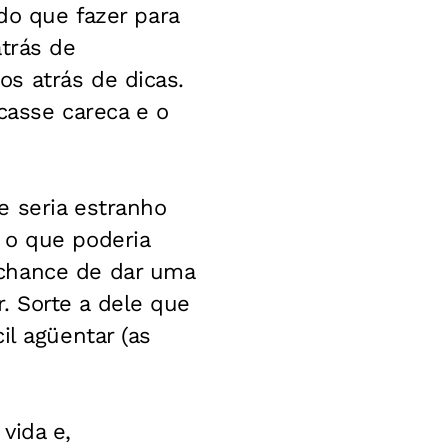
do que fazer para
atrás de
s atrás de dicas.
casse careca e o
e seria estranho
 o que poderia
 chance de dar uma
. Sorte a dele que
il agüentar (as
vida e,