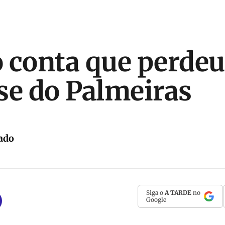
 conta que perdeu
se do Palmeiras
ado
Siga o
A TARDE
no
Google