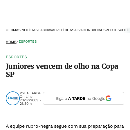
ÚLTIMAS NOTÍCIAS
CARNAVAL
POLÍTICA
SALVADOR
BAHIA
ESPORTES
POLÍC
>
ESPORTES
HOME
ESPORTES
Juniores vencem de olho na Copa
SP
Por
A TARDE
On Line
Siga o
A TARDE
no Google
23/12/2009 -
21:30 h
A equipe rubro-negra segue com sua preparação para