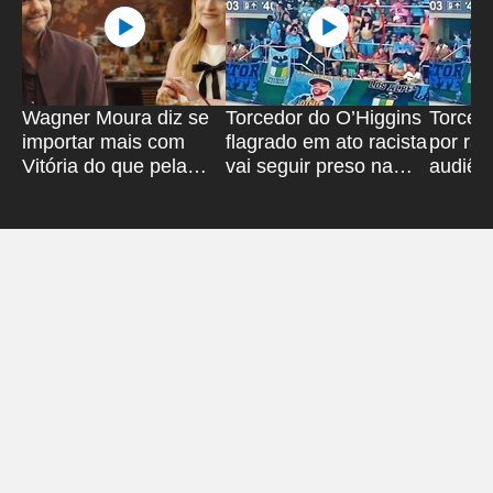
Wagner Moura diz se
Torcedor do O’Higgins
Torcedo
importar mais com
flagrado em ato racista
por ra
Vitória do que pela
vai seguir preso na
audiênc
Seleção Brasileira
Bahia
marca