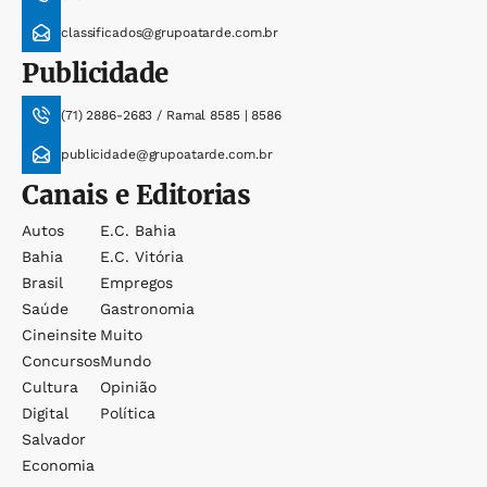
classificados@grupoatarde.com.br
Publicidade
(71) 2886-2683 / Ramal 8585 | 8586
publicidade@grupoatarde.com.br
Canais e Editorias
Autos
E.c. Bahia
Bahia
E.c. Vitória
Brasil
Empregos
Saúde
Gastronomia
Cineinsite
Muito
Concursos
Mundo
Cultura
Opinião
Digital
Política
Salvador
Economia