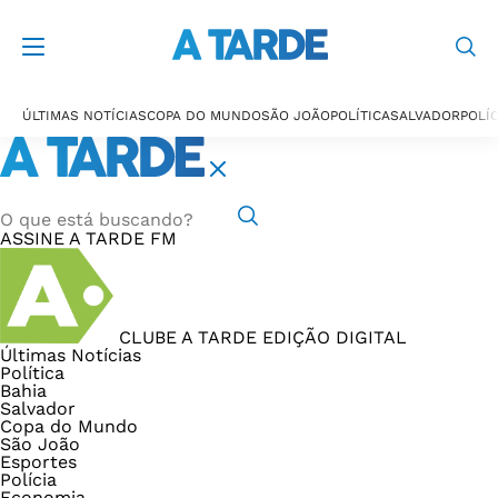
ÚLTIMAS NOTÍCIAS
COPA DO MUNDO
SÃO JOÃO
POLÍTICA
SALVADOR
POLÍC
ASSINE
A TARDE FM
CLUBE A TARDE
EDIÇÃO DIGITAL
Últimas Notícias
Política
Bahia
Salvador
Copa do Mundo
São João
Esportes
Polícia
Economia