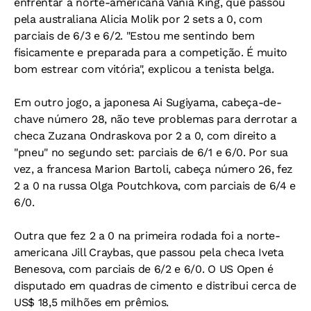
enfrentar a norte-americana Vania King, que passou
pela australiana Alicia Molik por 2 sets a 0, com
parciais de 6/3 e 6/2. "Estou me sentindo bem
fisicamente e preparada para a competição. É muito
bom estrear com vitória", explicou a tenista belga.
Em outro jogo, a japonesa Ai Sugiyama, cabeça-de-
chave número 28, não teve problemas para derrotar a
checa Zuzana Ondraskova por 2 a 0, com direito a
"pneu" no segundo set: parciais de 6/1 e 6/0. Por sua
vez, a francesa Marion Bartoli, cabeça número 26, fez
2 a 0 na russa Olga Poutchkova, com parciais de 6/4 e
6/0.
Outra que fez 2 a 0 na primeira rodada foi a norte-
americana Jill Craybas, que passou pela checa Iveta
Benesova, com parciais de 6/2 e 6/0. O US Open é
disputado em quadras de cimento e distribui cerca de
US$ 18,5 milhões em prêmios.