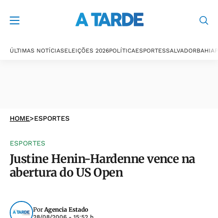
ÚLTIMAS NOTÍCIAS
ELEIÇÕES 2026
POLÍTICA
ESPORTES
SALVADOR
BAHIA
P
HOME
>
ESPORTES
ESPORTES
Justine Henin-Hardenne vence na
abertura do US Open
Por
Agencia Estado
28/08/2006 - 15:52 h