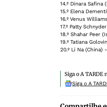
14.º Dinara Safina (
15.º Elena Dementi
16.º Venus William
17.º Patty Schnyder 
18.º Shahar Peer (I
19.º Tatiana Golovi
20.º Li Na (China) -
Siga o A TARDE 
Siga o A TARD
Compartilhe e