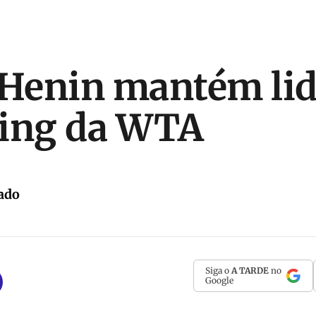
 Henin mantém li
king da WTA
ado
Siga o
A TARDE
no
Google