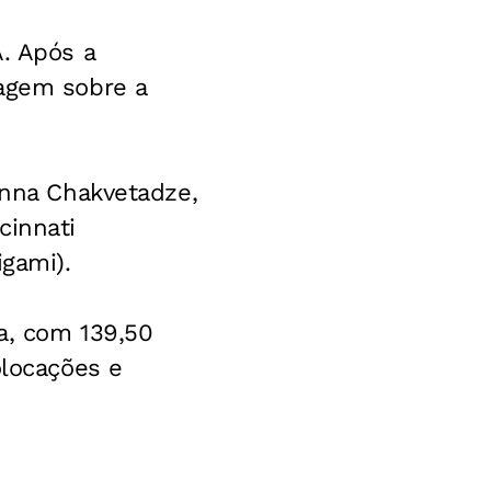
A. Após a
tagem sobre a
Anna Chakvetadze,
cinnati
igami).
ja, com 139,50
olocações e