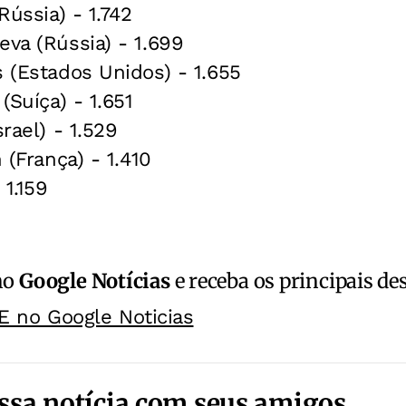
Rússia) - 1.742
eva (Rússia) - 1.699
s (Estados Unidos) - 1.655
(Suíça) - 1.651
srael) - 1.529
n (França) - 1.410
 1.159
no
Google Notícias
e receba os principais de
E no Google Noticias
ssa notícia com seus amigos