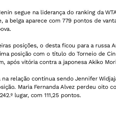
Henin segue na liderança do ranking da WT
je, a belga aparece com 779 pontos de van
ova.
iras posições, o desta ficou para a russa 
ma posição com o título do Torneio de Cin
, após vitória contra a japonesa Akiko Mor
a na relação continua sendo Jennifer Widja
osição. Maria Fernanda Alvez perdeu oito c
42.º lugar, com 111,25 pontos.