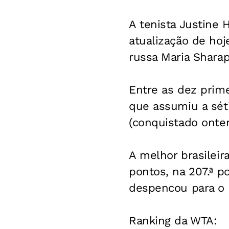
A tenista Justine 
atualização de ho
russa Maria Sharap
Entre as dez prime
que assumiu a séti
(conquistado ontem
A melhor brasileir
pontos, na 207.ª p
despencou para o 2
Ranking da WTA: