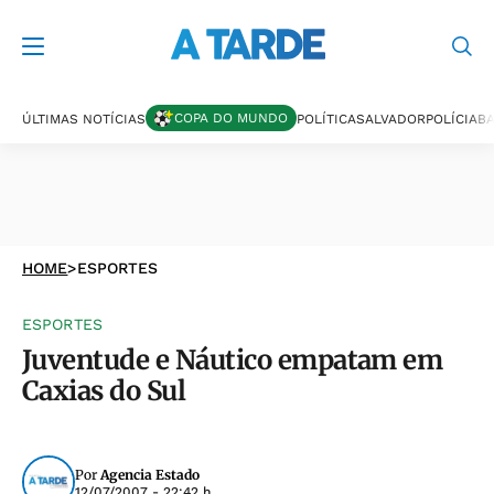
COPA DO MUNDO
ÚLTIMAS NOTÍCIAS
POLÍTICA
SALVADOR
POLÍCIA
BA
HOME
>
ESPORTES
ESPORTES
Juventude e Náutico empatam em
Caxias do Sul
Por
Agencia Estado
12/07/2007 - 22:42 h