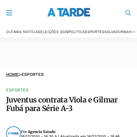
ÚLTIMAS NOTÍCIAS
ELEIÇÕES 2026
POLÍTICA
ESPORTES
SALVADOR
BAHIA
P
HOME
>
ESPORTES
ESPORTES
Juventus contrata Viola e Gilmar
Fubá para Série A-3
Por
Agencia Estado
16/12/2010 - 16:30 h
| Atualizada em
16/12/2010 - 18:46