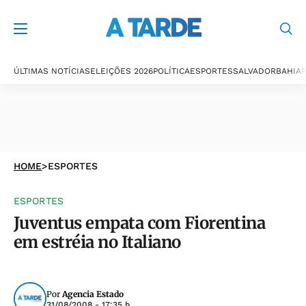
ÚLTIMAS NOTÍCIAS
ELEIÇÕES 2026
POLÍTICA
ESPORTES
SALVADOR
BAHIA
P
HOME
>
ESPORTES
ESPORTES
Juventus empata com Fiorentina
em estréia no Italiano
Por
Agencia Estado
31/08/2008 - 17:35 h