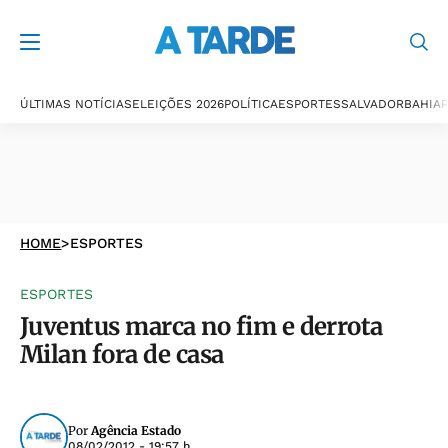
ÚLTIMAS NOTÍCIAS
ELEIÇÕES 2026
POLÍTICA
ESPORTES
SALVADOR
BAHIA
P
HOME
>
ESPORTES
ESPORTES
Juventus marca no fim e derrota
Milan fora de casa
Por
Agência Estado
08/02/2012 - 19:57 h