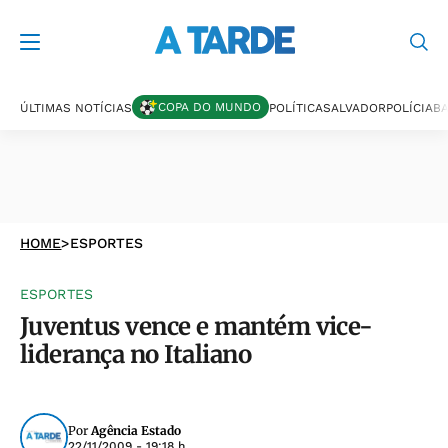
COPA DO MUNDO
ÚLTIMAS NOTÍCIAS
POLÍTICA
SALVADOR
POLÍCIA
BA
HOME
>
ESPORTES
ESPORTES
Juventus vence e mantém vice-
liderança no Italiano
Por
Agência Estado
22/11/2009 - 19:18 h