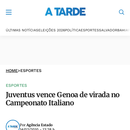
ÚLTIMAS NOTÍCIAS
ELEIÇÕES 2026
POLÍTICA
ESPORTES
SALVADOR
BAHIA
P
HOME
>
ESPORTES
ESPORTES
Juventus vence Genoa de virada no
Campeonato Italiano
Por
Agência Estado
14/02/2010 - 13:28 h