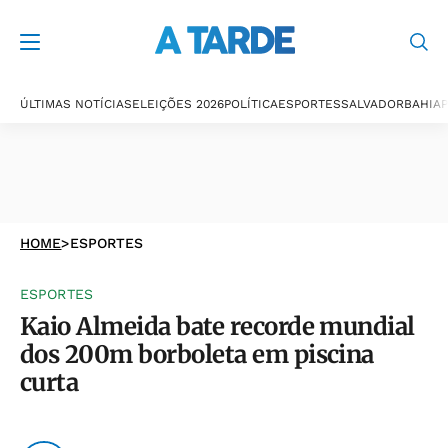
ÚLTIMAS NOTÍCIAS
ELEIÇÕES 2026
POLÍTICA
ESPORTES
SALVADOR
BAHIA
P
HOME
>
ESPORTES
ESPORTES
Kaio Almeida bate recorde mundial
dos 200m borboleta em piscina
curta