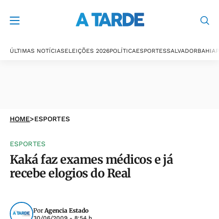
ÚLTIMAS NOTÍCIAS
ELEIÇÕES 2026
POLÍTICA
ESPORTES
SALVADOR
BAHIA
P
HOME
>
ESPORTES
ESPORTES
Kaká faz exames médicos e já
recebe elogios do Real
Por
Agencia Estado
30/06/2009 - 8:54 h