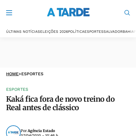
ÚLTIMAS NOTÍCIAS
ELEIÇÕES 2026
POLÍTICA
ESPORTES
SALVADOR
BAHIA
P
HOME
>
ESPORTES
ESPORTES
Kaká fica fora de novo treino do
Real antes de clássico
Por
Agência Estado
07/04/2010 - 10:46 h