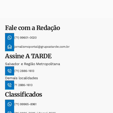
Fale com a Redação
(71) 99601-0020
jornalismoportal@grupoatarde.com.br
Assine
A TARDE
Salvador e Região Metropolitana
(71) 2886-1613
Demais localidades
71 2886-1613
Classificados
(71) 99965-8961