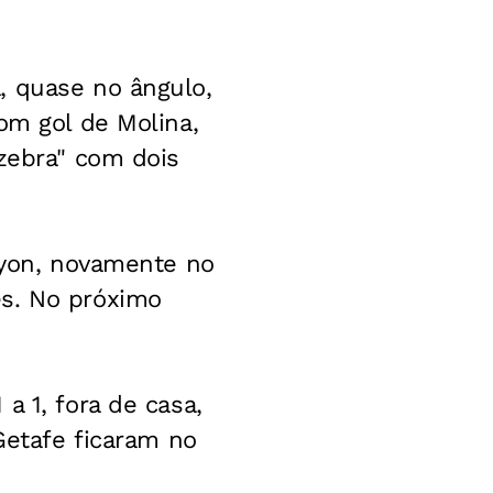
, quase no ângulo,
om gol de Molina,
"zebra" com dois
 Lyon, novamente no
es. No próximo
a 1, fora de casa,
Getafe ficaram no