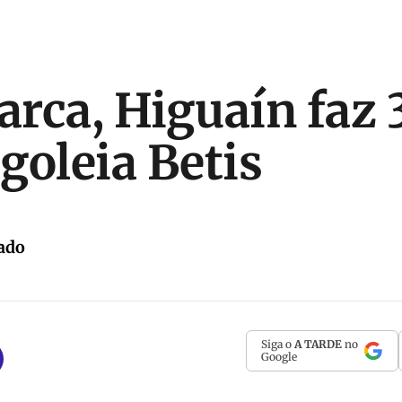
rca, Higuaín faz 3
goleia Betis
ado
Siga o
A TARDE
no
Google