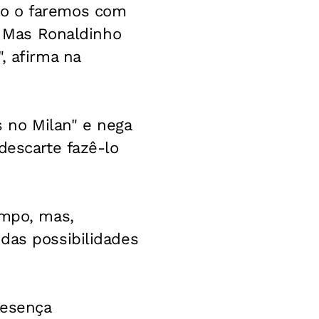
ão o faremos com
e. Mas Ronaldinho
, afirma na
s no Milan" e nega
descarte fazê-lo
empo, mas,
das possibilidades
resença