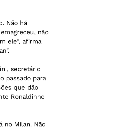
o. Não há
, emagreceu, não
m ele", afirma
an".
ni, secretário
no passado para
ções que dão
ante Ronaldinho
á no Milan. Não