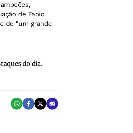
 Campeões,
uação de Fabio
-se de "um grande
staques do dia.