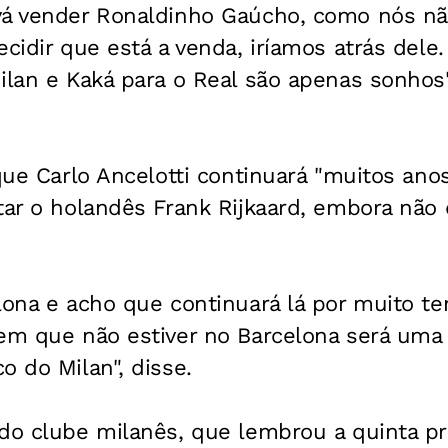
vá vender Ronaldinho Gaúcho, como nós n
ecidir que está a venda, iríamos atrás del
ilan e Kaká para o Real são apenas sonhos"
 que Carlo Ancelotti continuará "muitos ano
tar o holandês Frank Rijkaard, embora não 
lona e acho que continuará lá por muito t
em que não estiver no Barcelona será uma 
o do Milan", disse.
 do clube milanês, que lembrou a quinta p