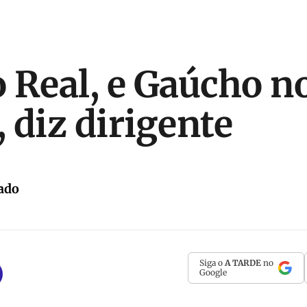
 Real, e Gaúcho n
, diz dirigente
ado
Siga o
A TARDE
no
Google