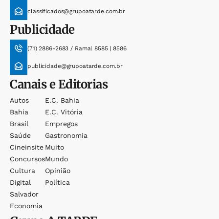
classificados@grupoatarde.com.br
Publicidade
(71) 2886-2683 / Ramal 8585 | 8586
publicidade@grupoatarde.com.br
Canais e Editorias
Autos
E.c. Bahia
Bahia
E.c. Vitória
Brasil
Empregos
Saúde
Gastronomia
Cineinsite
Muito
Concursos
Mundo
Cultura
Opinião
Digital
Política
Salvador
Economia