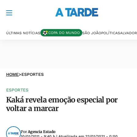
COPA DO MUNDO
ÚLTIMAS NOTÍCIAS
SÃO JOÃO
POLÍTICA
SALVADOR
HOME
>
ESPORTES
ESPORTES
Kaká revela emoção especial por
voltar a marcar
Por
Agencia Estado
10/01/2011 - 9:40 h
| Atualizada em
22/01/2021 - 0:00