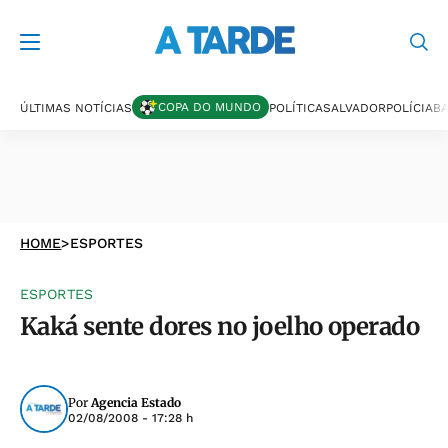
COPA DO MUNDO
ÚLTIMAS NOTÍCIAS
POLÍTICA
SALVADOR
POLÍCIA
BA
HOME
>
ESPORTES
ESPORTES
Kaká sente dores no joelho operado
Por
Agencia Estado
02/08/2008 - 17:28 h