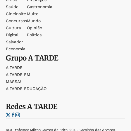
Saúde
Gastronomia
Cineinsite
Muito
Concursos
Mundo
Cultura
Opinião
Digital
Política
Salvador
Economia
Grupo
A TARDE
A TARDE
A TARDE FM
MASSA!
A TARDE EDUCAÇÃO
Redes
A TARDE
Rua Professor Milton Cayres de Brito, 204 - Caminho das Árvores,