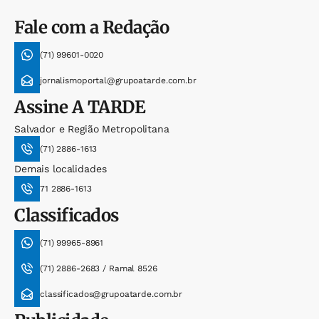
Fale com a Redação
(71) 99601-0020
jornalismoportal@grupoatarde.com.br
Assine
A TARDE
Salvador e Região Metropolitana
(71) 2886-1613
Demais localidades
71 2886-1613
Classificados
(71) 99965-8961
(71) 2886-2683 / Ramal 8526
classificados@grupoatarde.com.br