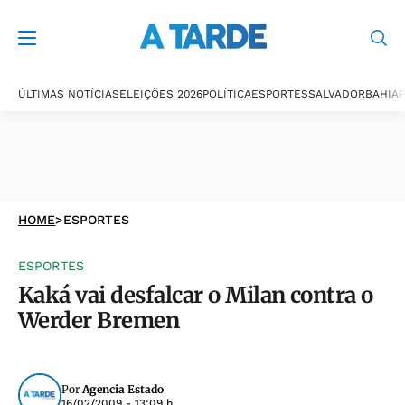
ÚLTIMAS NOTÍCIAS
ELEIÇÕES 2026
POLÍTICA
ESPORTES
SALVADOR
BAHIA
P
HOME
>
ESPORTES
ESPORTES
Kaká vai desfalcar o Milan contra o
Werder Bremen
Por
Agencia Estado
16/02/2009 - 13:09 h