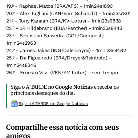
19.º - Raphael Matos (BRA/AFS) - 1min24s1890
20.º - Alex Tagliani (CAN/Sam Schimidt) - 1min23s7801
21.º - Tony Kanaan (BRA/KV-Lotus) - 1min23s6838
22.º - JR Hildebrand (EUA/Panther) - 1min23s8443
23.º - Sebastian Saavedra (COL/Conquest) -
1min24s2963
24.º - James Jakes (ING/Dale Coyne) - 1min23s8482
25.º - Bia Figueiredo (BRA/Dreyer&Reinbold) -
1min24s8246
26.º - Ernesto Viso (VEN/KV-Lotus) - sem tempo
Siga o A TARDE no
Google Notícias
e receba os
principais destaques do dia.
Siga o A TARDE no Google Noticias
Compartilhe essa notícia com seus
amigos