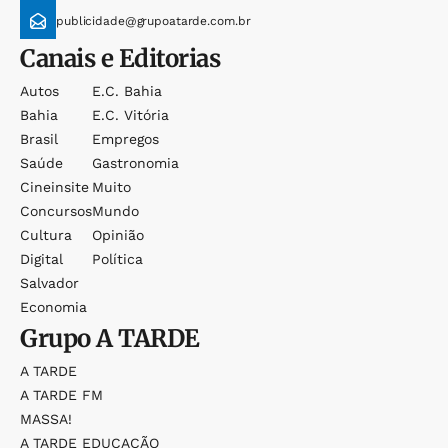
publicidade@grupoatarde.com.br
Canais e Editorias
Autos
E.c. Bahia
Bahia
E.c. Vitória
Brasil
Empregos
Saúde
Gastronomia
Cineinsite
Muito
Concursos
Mundo
Cultura
Opinião
Digital
Política
Salvador
Economia
Grupo
A TARDE
A TARDE
A TARDE FM
MASSA!
A TARDE EDUCAÇÃO