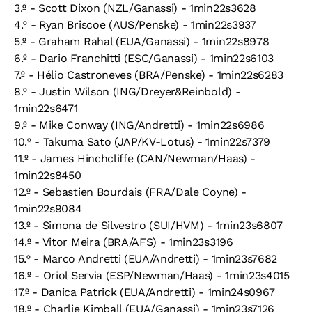
3.º - Scott Dixon (NZL/Ganassi) - 1min22s3628
4.º - Ryan Briscoe (AUS/Penske) - 1min22s3937
5.º - Graham Rahal (EUA/Ganassi) - 1min22s8978
6.º - Dario Franchitti (ESC/Ganassi) - 1min22s6103
7.º - Hélio Castroneves (BRA/Penske) - 1min22s6283
8.º - Justin Wilson (ING/Dreyer&Reinbold) -
1min22s6471
9.º - Mike Conway (ING/Andretti) - 1min22s6986
10.º - Takuma Sato (JAP/KV-Lotus) - 1min22s7379
11.º - James Hinchcliffe (CAN/Newman/Haas) -
1min22s8450
12.º - Sebastien Bourdais (FRA/Dale Coyne) -
1min22s9084
13.º - Simona de Silvestro (SUI/HVM) - 1min23s6807
14.º - Vitor Meira (BRA/AFS) - 1min23s3196
15.º - Marco Andretti (EUA/Andretti) - 1min23s7682
16.º - Oriol Servia (ESP/Newman/Haas) - 1min23s4015
17.º - Danica Patrick (EUA/Andretti) - 1min24s0967
18.º - Charlie Kimball (EUA/Ganassi) - 1min23s7126