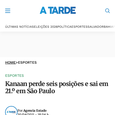
ÚLTIMAS NOTÍCIAS
ELEIÇÕES 2026
POLÍTICA
ESPORTES
SALVADOR
BAHIA
P
HOME
>
ESPORTES
ESPORTES
Kanaan perde seis posições e sai em
21.º em São Paulo
Por
Agencia Estado
30/04/2011 - 18:04 h