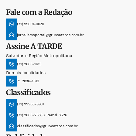
Fale com a Redação
(71) 99601-0020
jornalismoportal@grupoatarde.com.br
Assine
A TARDE
Salvador e Região Metropolitana
(71) 2886-1613
Demais localidades
71 2886-1613
Classificados
(71) 99965-8961
(71) 2886-2683 / Ramal 8526
classificados@grupoatarde.com.br