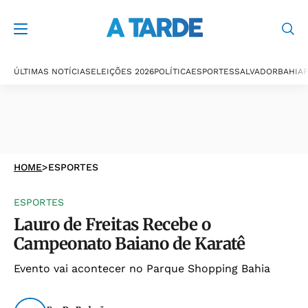
ÚLTIMAS NOTÍCIAS
ELEIÇÕES 2026
POLÍTICA
ESPORTES
SALVADOR
BAHIA
P
HOME
>
ESPORTES
ESPORTES
Lauro de Freitas Recebe o
Campeonato Baiano de Karatê
Evento vai acontecer no Parque Shopping Bahia