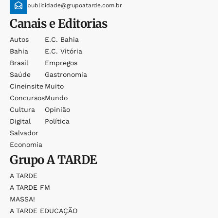
publicidade@grupoatarde.com.br
Canais e Editorias
Autos
E.c. Bahia
Bahia
E.c. Vitória
Brasil
Empregos
Saúde
Gastronomia
Cineinsite
Muito
Concursos
Mundo
Cultura
Opinião
Digital
Política
Salvador
Economia
Grupo
A TARDE
A TARDE
A TARDE FM
MASSA!
A TARDE EDUCAÇÃO