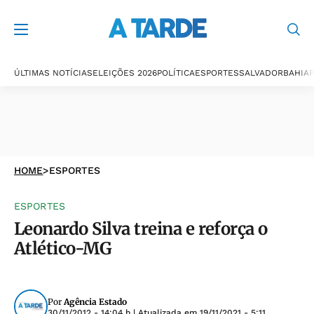
ÚLTIMAS NOTÍCIAS
ELEIÇÕES 2026
POLÍTICA
ESPORTES
SALVADOR
BAHIA
P
HOME
>
ESPORTES
ESPORTES
Leonardo Silva treina e reforça o
Atlético-MG
Por
Agência Estado
30/11/2012 - 14:04 h
| Atualizada em
19/11/2021 - 5:11