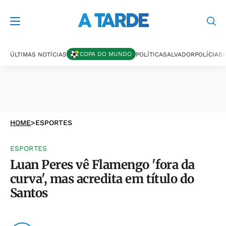
COPA DO MUNDO
ÚLTIMAS NOTÍCIAS
POLÍTICA
SALVADOR
POLÍCIA
BA
HOME
>
ESPORTES
ESPORTES
Luan Peres vê Flamengo 'fora da
curva', mas acredita em título do
Santos