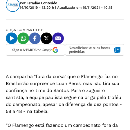
Por
Estadão Conteúdo
14/10/2019 - 13:20 h
| Atualizada em
19/11/2021 - 10:18
OUÇA
COMPARTILHE
Nos adicione às suas
fontes
Siga o
A TARDE
no Google
preferidas
A campanha "fora da curva" que o Flamengo faz no
Brasileirão surpreende Luan Peres, mas não tira sua
confiança no time do Santos. Para o zagueiro
santista, a equipe paulista segue na briga pelo troféu
do campeonato, apesar da diferença de dez pontos -
58 a 48 - na tabela.
"O Flamengo está fazendo um campeonato fora da