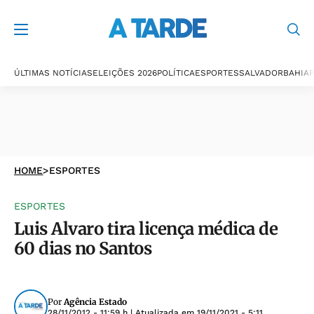
ÚLTIMAS NOTÍCIAS
ELEIÇÕES 2026
POLÍTICA
ESPORTES
SALVADOR
BAHIA
P
HOME
>
ESPORTES
ESPORTES
Luis Alvaro tira licença médica de
60 dias no Santos
Por
Agência Estado
28/11/2012 - 11:59 h
| Atualizada em
19/11/2021 - 5:11