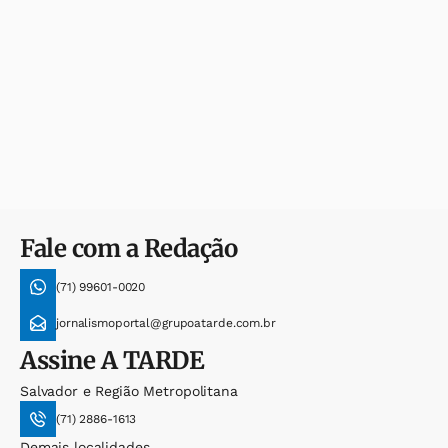
Fale com a Redação
(71) 99601-0020
jornalismoportal@grupoatarde.com.br
Assine
A TARDE
Salvador e Região Metropolitana
(71) 2886-1613
Demais localidades