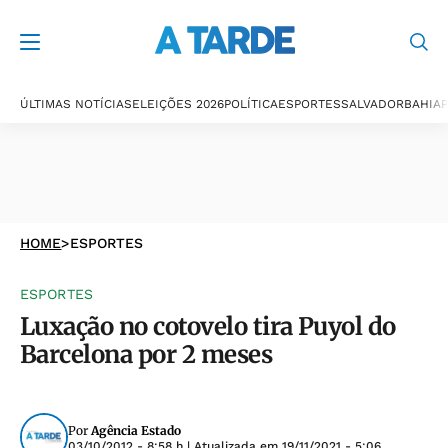
ÚLTIMAS NOTÍCIAS
ELEIÇÕES 2026
POLÍTICA
ESPORTES
SALVADOR
BAHIA
P
HOME
>
ESPORTES
ESPORTES
Luxação no cotovelo tira Puyol do
Barcelona por 2 meses
Por
Agência Estado
03/10/2012 - 8:58 h
| Atualizada em
19/11/2021 - 5:06