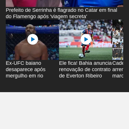
Prefeito de Serrinha é flagrado no Catar em final
do Flamengo após 'viagem secreta'
Ex-UFC baiano
Ele fica! Bahia anuncia
Cadeir
desaparece após
renovação de contrato
arreme
mergulho em rio
de Everton Ribeiro
marca e
de Mes