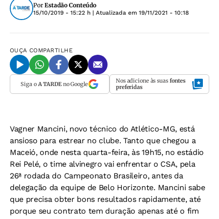
Por
Estadão Conteúdo
15/10/2019 - 15:22 h
| Atualizada em
19/11/2021 - 10:18
OUÇA
COMPARTILHE
Nos adicione às suas
fontes
Siga o
A TARDE
no Google
preferidas
Vagner Mancini, novo técnico do Atlético-MG, está
ansioso para estrear no clube. Tanto que chegou a
Maceió, onde nesta quarta-feira, às 19h15, no estádio
Rei Pelé, o time alvinegro vai enfrentar o CSA, pela
26ª rodada do Campeonato Brasileiro, antes da
delegação da equipe de Belo Horizonte. Mancini sabe
que precisa obter bons resultados rapidamente, até
porque seu contrato tem duração apenas até o fim