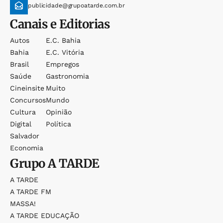
publicidade@grupoatarde.com.br
Canais e Editorias
Autos
E.c. Bahia
Bahia
E.c. Vitória
Brasil
Empregos
Saúde
Gastronomia
Cineinsite
Muito
Concursos
Mundo
Cultura
Opinião
Digital
Política
Salvador
Economia
Grupo
A TARDE
A TARDE
A TARDE FM
MASSA!
A TARDE EDUCAÇÃO