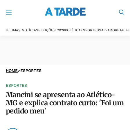
ÚLTIMAS NOTÍCIAS
ELEIÇÕES 2026
POLÍTICA
ESPORTES
SALVADOR
BAHIA
P
HOME
>
ESPORTES
ESPORTES
Mancini se apresenta ao Atlético-
MG e explica contrato curto: 'Foi um
pedido meu'