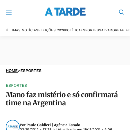
ÚLTIMAS NOTÍCIAS
ELEIÇÕES 2026
POLÍTICA
ESPORTES
SALVADOR
BAHIA
P
HOME
>
ESPORTES
ESPORTES
Mano faz mistério e só confirmará
time na Argentina
Por
Paulo Galdieri | Agência Estado
02/10/2012 - 12:29 h
| Atualizada em
19/11/2021 - 5:06